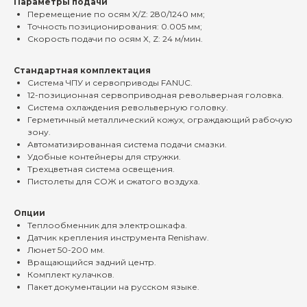
Параметры подачи
Перемещение по осям X/Z: 280/1240 мм;
Точность позиционирования: 0.005 мм;
Скорость подачи по осям X, Z: 24 м/мин.
Стандартная комплектация
Система ЧПУ и сервоприводы FANUC.
12-позиционная сервоприводная револьверная головка.
Система охлаждения
револьверную головку.
Герметичный металлический кожух, ограждающий рабочую
зону.
Автоматизированная система подачи смазки.
Удобные контейнеры для стружки.
Трехцветная система освещения.
Пистолеты для СОЖ и сжатого воздуха.
Услуги
Продажа станков
Продажа станков
Опции
Изготовление деталей
Изготовление деталей
Теплообменник для электрошкафа.
Ремонт и модернизация станков
Ремонт и модернизация станков
Датчик крепления инструмента Renishaw.
Люнет 50-200 мм.
Вращающийся задний центр.
Меню
Комплект кулачков.
Пакет документации на русском языке.
Россия, 462 353,
О заводе
О заводе
Оренбургская область
Новости
Новости