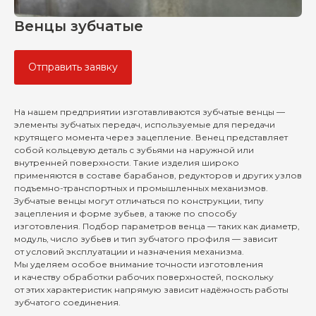
Венцы зубчатые
Отправить заявку
На нашем предприятии изготавливаются зубчатые венцы —
элементы зубчатых передач, используемые для передачи
крутящего момента через зацепление. Венец представляет
собой кольцевую деталь с зубьями на наружной или
Отправьте
внутренней поверхности. Такие изделия широко
применяются в составе барабанов, редукторов и других узлов
техническое задание
подъемно-транспортных и промышленных механизмов.
или опишите задачу
Зубчатые венцы могут отличаться по конструкции, типу
зацепления и форме зубьев, а также по способу
изготовления. Подбор параметров венца — таких как диаметр,
модуль, число зубьев и тип зубчатого профиля — зависит
от условий эксплуатации и назначения механизма.
Мы уделяем особое внимание точности изготовления
и качеству обработки рабочих поверхностей, поскольку
+7
от этих характеристик напрямую зависит надёжность работы
зубчатого соединения.