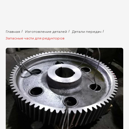
Главная
/
Изготовление деталей
/
Детали передач
/
Запасные части для редукторов