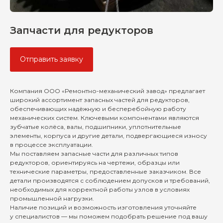
Запчасти для редукторов
Отправить заявку
Компания ООО «Ремонтно-механический завод» предлагает
широкий ассортимент запасных частей для редукторов,
обеспечивающих надёжную и бесперебойную работу
механических систем. Ключевыми компонентами являются
Отправьте
зубчатые колёса, валы, подшипники, уплотнительные
элементы, корпуса и другие детали, подвергающиеся износу
техническое задание
в процессе эксплуатации.
или опишите задачу
Мы поставляем запасные части для различных типов
редукторов, ориентируясь на чертежи, образцы или
технические параметры, предоставленные заказчиком. Все
детали производятся с соблюдением допусков и требований,
необходимых для корректной работы узлов в условиях
промышленной нагрузки.
Наличие позиций и возможность изготовления уточняйте
+7
у специалистов — мы поможем подобрать решение под вашу